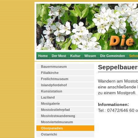
Home
Der Most
Kultur
Wissen
Die Gemeinden
Sehe
Seppelbauer
Bauernmuseum
Filialkirche
Freilichtmuseum
Wandern am Mostobst
Islandpferdehof
eine anschließende 
Kunststation
zu einem Mostprofi.
Laziland
Mostgalerie
Informationen:
Mostobstlehrpfad
Tel.: 07472/646 60 
Mostobstwanderweg
Mostviertelmuseum
Obstparadies
Ostarrichi