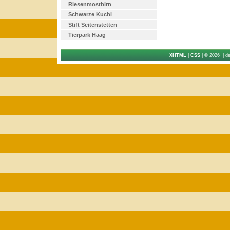
Riesenmostbirn
Schwarze Kuchl
Stift Seitenstetten
Tierpark Haag
XHTML
|
CSS
| © 2026 | d