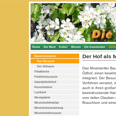
Home
Der Most
Kultur
Wissen
Die Gemeinden
Sehe
Der Hof als
Bauernmuseum
Das Museum
Der Altbauer
Das Mostviertler Ba
Filialkirche
Ödhof, einen bewirts
Freilichtmuseum
integriert. Der Besu
Islandpferdehof
Vorfshren versetzt, i
Kunststation
auch in ihren großen
Laziland
beeindruckende Han
vom tiefen Glauben 
Mostgalerie
Brauchtum und einer 
Mostobstlehrpfad
Mostobstwanderweg
Mostviertelmuseum