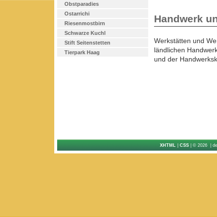
Obstparadies
Ostarrichi
Handwerk u
Riesenmostbirn
Schwarze Kuchl
Werkstätten und We
Stift Seitenstetten
ländlichen Handwerk
Tierpark Haag
und der Handwerksk
XHTML
|
CSS
| © 2026 | d