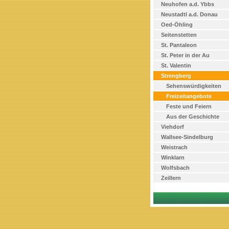
Neuhofen a.d. Ybbs
Neustadtl a.d. Donau
Oed-Öhling
Seitenstetten
St. Pantaleon
St. Peter in der Au
St. Valentin
Strengberg
Sehenswürdigkeiten
Freizeitangebote
Feste und Feiern
Aus der Geschichte
Viehdorf
Wallsee-Sindelburg
Weistrach
Winklarn
Wolfsbach
Zeillern