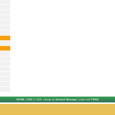
XHTML
|
CSS
| © 2026 | design by
Gerhard Obermayr
| made with
TYPO3