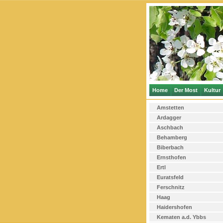
Home
Der Most
Kultur
Amstetten
Ardagger
Aschbach
Behamberg
Biberbach
Ernsthofen
Ertl
Euratsfeld
Ferschnitz
Haag
Haidershofen
Kematen a.d. Ybbs