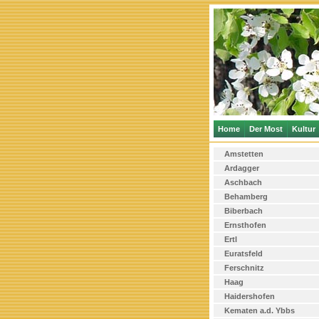
Home
Der Most
Kultur
Amstetten
Ardagger
Aschbach
Behamberg
Biberbach
Ernsthofen
Ertl
Euratsfeld
Ferschnitz
Haag
Haidershofen
Kematen a.d. Ybbs