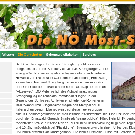
Wissen
Die Gemeinden
Sehenswürdigkeiten
Services
Die Besiedlungsgeschichte von Strengberg geht bis auf die
Jungsteinzeit zurück. Aus der Zeit, als das Strengberger Gebiet
zum großen Römerreich gehörte, liegen zeitlich bestimmbare
Hinweise vor. Die einst im waldreichen Landstrich ("Ennswald")
- zwischen Haag und Strengberg verlaufende Heeresstraße
der Römer existiert teilweise noch heute. Sie trägt den Namen
"Flözerweg". 100 Meter östlich des Autobahnrasthauses
Strengberg lag die römische Poststation "Elegio". In der
Gegend des Schlosses Achleiten errichteten die Römer einen
ihrer Wachttürme. Ziegel davon tragen den Stempel der 11.
Italienischen Legion. Ebenso weist auf diese Heeresgruppe
eine in Ottendorf gefundene deutlich lesbare Inschriftentafel hin. Eine Urkunde vo
durch den Ennswald führende Straße als "strata publica". König Heinrich IV. benüt
"öffentliche" Straße für seine Reisen. Zur frühen Ortsentwicklung trugen die Teg
und 13. Jh. maßgeblich bei (Pfarrkirche). Strengberg wird in einem Urbar des Kl
urkundlich erstmals als Markt genannt. Die landesfürstliche Gunst, mit Getreide,