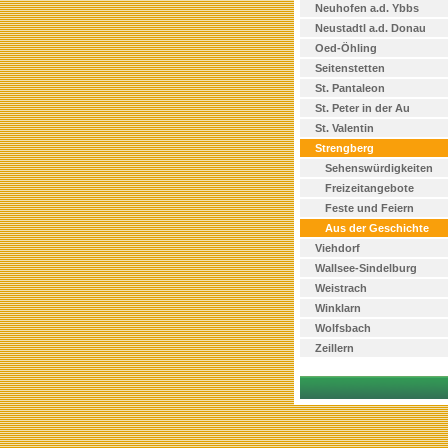
Neuhofen a.d. Ybbs
Neustadtl a.d. Donau
Oed-Öhling
Seitenstetten
St. Pantaleon
St. Peter in der Au
St. Valentin
Strengberg
Sehenswürdigkeiten
Freizeitangebote
Feste und Feiern
Aus der Geschichte
Viehdorf
Wallsee-Sindelburg
Weistrach
Winklarn
Wolfsbach
Zeillern