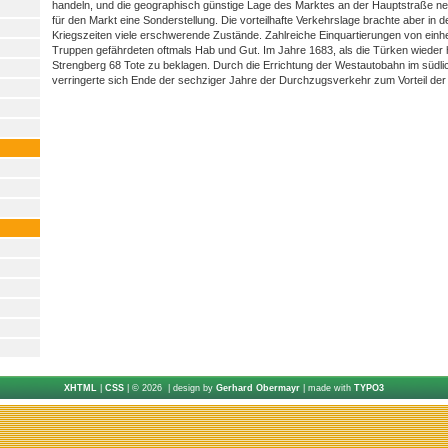
handeln, und die geographisch günstige Lage des Marktes an der Hauptstraße n
für den Markt eine Sonderstellung. Die vorteilhafte Verkehrslage brachte aber in
Kriegszeiten viele erschwerende Zustände. Zahlreiche Einquartierungen von ein
Truppen gefährdeten oftmals Hab und Gut. Im Jahre 1683, als die Türken wieder 
Strengberg 68 Tote zu beklagen. Durch die Errichtung der Westautobahn im süd
verringerte sich Ende der sechziger Jahre der Durchzugsverkehr zum Vorteil de
XHTML
|
CSS
| © 2026 | design by
Gerhard Obermayr
| made with
TYPO3