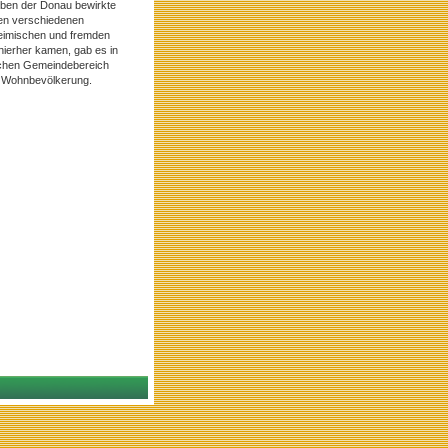
eben der Donau bewirkte
 den verschiedenen
heimischen und fremden
hierher kamen, gab es in
lichen Gemeindebereich
r Wohnbevölkerung.