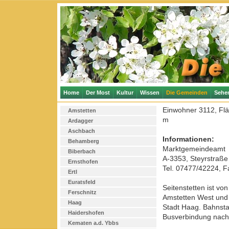
Home
Der Most
Kultur
Wissen
Die Gemeinden
Sehe
Einwohner 3112, Fl
Amstetten
m
Ardagger
Aschbach
Informationen:
Behamberg
Marktgemeindeamt
Biberbach
A-3353, Steyrstraße
Ernsthofen
Tel. 07477/42224, 
Ertl
Euratsfeld
Seitenstetten ist vo
Ferschnitz
Amstetten West und 
Haag
Stadt Haag. Bahnstat
Haidershofen
Busverbindung nach 
Kematen a.d. Ybbs