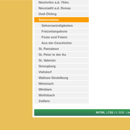
Neuhofen a.d. Ybbs
Neustadtl a.d. Donau
Oed-Öhling
Seitenstetten
Sehenswürdigkeiten
Freizeitangebote
Feste und Feiern
Aus der Geschichte
St. Pantaleon
St. Peter in der Au
St. Valentin
Strengberg
Viehdorf
Wallsee-Sindelburg
Weistrach
Winklarn
Wolfsbach
Zeillern
XHTML
|
CSS
| © 2026 | d