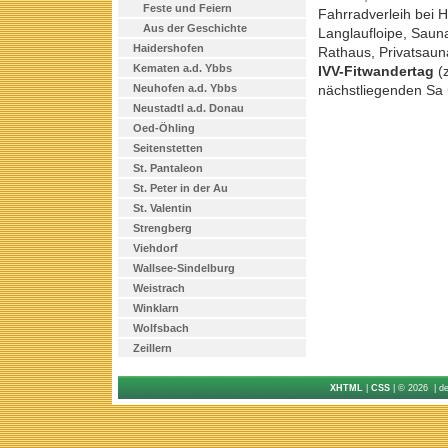
Feste und Feiern
Fahrradverleih bei H
Aus der Geschichte
Langlaufloipe, Saun
Haidershofen
Rathaus, Privatsaun
Kematen a.d. Ybbs
IVV-Fitwandertag
(z
Neuhofen a.d. Ybbs
nächstliegenden Sa 
Neustadtl a.d. Donau
Oed-Öhling
Seitenstetten
St. Pantaleon
St. Peter in der Au
St. Valentin
Strengberg
Viehdorf
Wallsee-Sindelburg
Weistrach
Winklarn
Wolfsbach
Zeillern
XHTML
|
CSS
| © 2026 | d