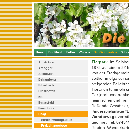
Home
Der Most
Kultur
Wissen
Die Gemeinden
Sehe
Tierpark
. Im Salab
Amstetten
1973 auf einem 32 h
Ardagger
von der Stadtgemein
Aschbach
seither infolge seiner
Behamberg
steigenden Beliebthe
Biberbach
Tierarten tummeln s
Ernsthofen
Der jahrhunderteal
Ertl
heimischen und frem
Euratsfeld
fließende Gewässer, 
Ferschnitz
Kinderspielanlage "
Haag
Wanderwege
vermit
Sehenswürdigkeiten
geöffnet. Tel. 0743
Freizeitangebote
Routen; Wanderkart