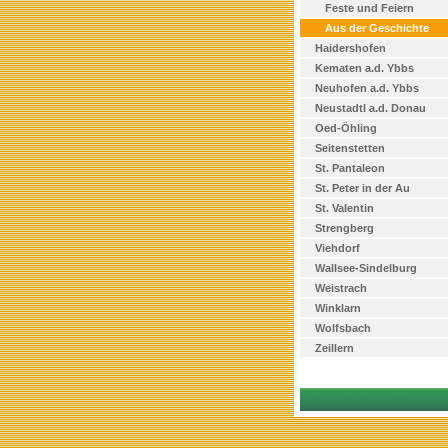
Feste und Feiern
Aus der Geschichte
Haidershofen
Kematen a.d. Ybbs
Neuhofen a.d. Ybbs
Neustadtl a.d. Donau
Oed-Öhling
Seitenstetten
St. Pantaleon
St. Peter in der Au
St. Valentin
Strengberg
Viehdorf
Wallsee-Sindelburg
Weistrach
Winklarn
Wolfsbach
Zeillern