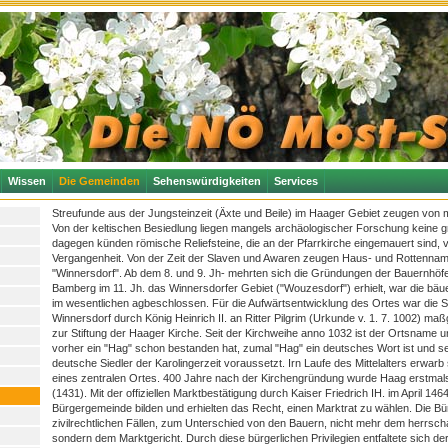
Wissen
Die Gemeinden
Sehenswürdigkeiten
Services
Streufunde aus der Jungsteinzeit (Äxte und Beile) im Haager Gebiet zeugen von
Von der keltischen Besiedlung liegen mangels archäologischer Forschung keine g
dagegen künden römische Reliefsteine, die an der Pfarrkirche eingemauert sind,
Vergangenheit. Von der Zeit der Slaven und Awaren zeugen Haus- und Rottenna
"Winnersdorf". Ab dem 8. und 9. Jh- mehrten sich die Gründungen der Bauernhöfe.
Bamberg im 11. Jh. das Winnersdorfer Gebiet ("Wouzesdorf") erhielt, war die bäuer
im wesentlichen agbeschlossen. Für die Aufwärtsentwicklung des Ortes war die
Winnersdorf durch König Heinrich II. an Ritter Pilgrim (Urkunde v. 1. 7. 1002) m
zur Stiftung der Haager Kirche. Seit der Kirchweihe anno 1032 ist der Ortsname u
vorher ein "Hag" schon bestanden hat, zumal "Hag" ein deutsches Wort ist und 
deutsche Siedler der Karolingerzeit voraussetzt. Irn Laufe des Mittelalters erwa
eines zentralen Ortes. 400 Jahre nach der Kirchengründung wurde Haag erstmal
(1431). Mit der offiziellen Marktbestätigung durch Kaiser Friedrich IH. im April 14
Bürgergemeinde bilden und erhielten das Recht, einen Marktrat zu wählen. Die Bü
zivilrechtlichen Fällen, zum Unterschied von den Bauern, nicht mehr dem herrscha
sondern dem Marktgericht. Durch diese bürgerlichen Privilegien entfaltete sich de