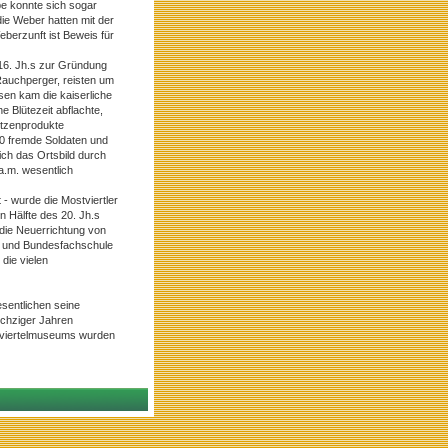
be konnte sich sogar
ie Weber hatten mit der
berzunft ist Beweis für
16. Jh.s zur Gründung
auchperger, reisten um
sen kam die kaiserliche
 Blütezeit abflachte,
itzenprodukte
0 fremde Soldaten und
ich das Ortsbild durch
a.m. wesentlich
- wurde die Mostviertler
n Hälfte des 20. Jh.s
 die Neuerrichtung von
t und Bundesfachschule
 die vielen
sentlichen seine
echziger Jahren
stviertelmuseums wurden