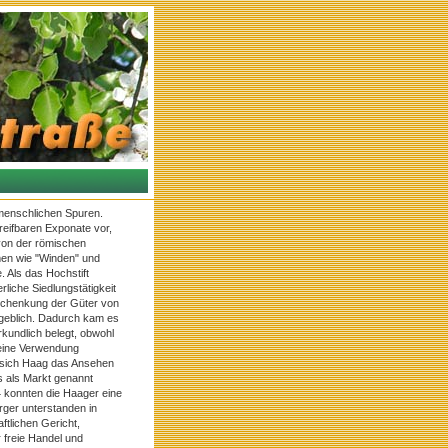
 menschlichen Spuren.
reifbaren Exponate vor,
 von der römischen
men wie "Winden" und
 Als das Hochstift
liche Siedlungstätigkeit
 Schenkung der Güter von
aßgeblich. Dadurch kam es
rkundlich belegt, obwohl
seine Verwendung
rb sich Haag das Ansehen
s als Markt genannt
64 konnten die Haager eine
rger unterstanden in
ftlichen Gericht,
r freie Handel und