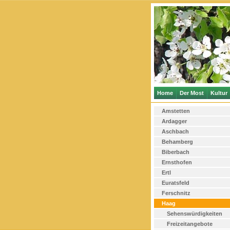
Home
Der Most
Kultur
Amstetten
Ardagger
Aschbach
Behamberg
Biberbach
Ernsthofen
Ertl
Euratsfeld
Ferschnitz
Haag
Sehenswürdigkeiten
Freizeitangebote