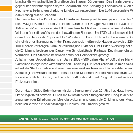
brachte die wirtschaftliche Grundlage des Haager Bürgertums. Das Haftiergewer
gegenüber der mächtigen Steyrer Konkurrenz eine Zeitlang gut behaupten. Auch d
Flachsverarbeitung geschäftliche Erfolge zu verzeichnen. Die 1544 gegründete We
den Aufstieg dieser Branche.
Der herrschaftliche Druck auf die Untertanen bewog die Bauern gegen Ende des 
des "Haager Bundes". Fünf von ihnen, darunter der Haager Bauemführer Jakob R
1595 nach Prag zu Kaiser Rudolf II., um ihrer Not Gehör zu verschaffen. Stattdes
Weisung über die Auflösung des bewaffneten Bundes. Um 1730, als die gewerbliche
erfand ein Haager die "Spitzwinklee' Wanduhren. Diese Holzräderuhren waren Sp
einheimischer Erzeugung. In der Franzosenzeit mußten die Haager zeitweise 120
1000 Pferde versorgen. Vom Revolutionsjahr 1848 bis zum Ersten Weltkrieg hat s
die Errichtung bedeutender Bauten wie Schulgebäude, Rathaus, Bezirksgericht u.
verändert. Das Stadtbild ist teilweise von der Gründerzeit geprägt.
Anläßlich des Doppeljubiläums im Jahre 1932 - 900 Jahre Pfarre/ 500 Jahre Markt 
Gemeinde infolge ihrer wirtschaftlichen Entfaltung zur Stadt erhoben. In der zweite
erhielt die Stadt in mehreren Bereichen eine zentrale Funktion. Hiezu zählen etwa
Schulen (Landwirtschaftliche Fachschule für Mädchen, Höhere Bundeslehranstal
für wirtschaftliche Berufe, Fachschule für Altendienste und Pflegehilfe) und weiters
Freizeitangebote.
Durch das mäßige Schritthalten mit den „Segnungen“ des 20. Jh.s hat Haag im we
Ursprünglichkeit bewahrt. Durch die Aktivitäten der Stadtgemeinde Haag in den s
zugunsten der Erhaltung der Mostobstkulturen und durch die Errichtung des Mo
neue Maßstäbe für bodenständiges Denken und Handeln gesetzt.
XHTML
|
CSS
| © 2026 | design by
Gerhard Obermayr
| made with
TYPO3